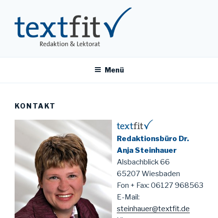
Zum
Inhalt
springen
TEXTFIT
Redaktionsbüro Dr. Anja Steinhauer
Menü
KONTAKT
Redaktionsbüro Dr.
Anja Steinhauer
Alsbachblick 66
65207 Wiesbaden
Fon + Fax: 06127 968563
E-Mail:
steinhauer@textfit.de