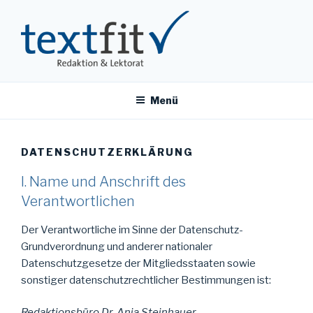
Zum
Inhalt
springen
TEXTFIT
Redaktionsbüro Dr. Anja Steinhauer
Menü
DATENSCHUTZERKLÄRUNG
I. Name und Anschrift des
Verantwortlichen
Der Verantwortliche im Sinne der Datenschutz-
Grundverordnung und anderer nationaler
Datenschutzgesetze der Mitgliedsstaaten sowie
sonstiger datenschutzrechtlicher Bestimmungen ist:
Redaktionsbüro Dr. Anja Steinhauer