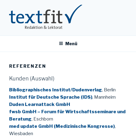
Zum
Inhalt
springen
TEXTFIT
Redaktionsbüro Dr. Anja Steinhauer
Menü
REFERENZEN
Kunden (Auswahl)
Bibliographisches Institut/Dudenverlag
, Berlin
Institut für Deutsche Sprache (IDS)
, Mannheim
Duden Learnattack GmbH
fwsb GmbH – Forum für Wirtschaftsseminare und
Beratung
, Eschborn
med update GmbH (Medizinische Kongresse)
,
Wiesbaden