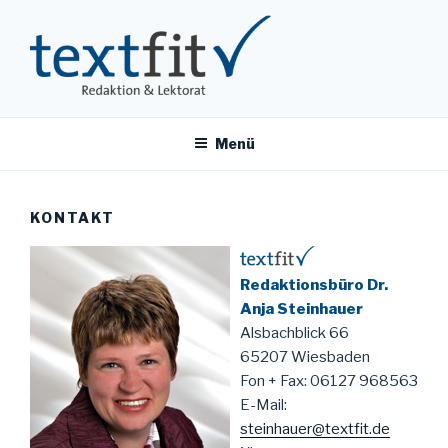
Zum
Inhalt
springen
TEXTFIT
Redaktionsbüro Dr. Anja Steinhauer
Menü
KONTAKT
Redaktionsbüro Dr.
Anja Steinhauer
Alsbachblick 66
65207 Wiesbaden
Fon + Fax: 06127 968563
E-Mail:
steinhauer@textfit.de