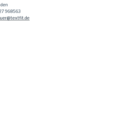
aden
127 968563
uer@textfit.de