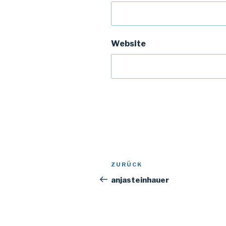
Website
Beitragsnavigation
Vorheriger
ZURÜCK
Beitrag
anjasteinhauer